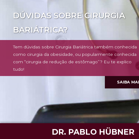
DÚVIDAS SOBRE CIRURGIA
BARIÁTRICA?
Tem dúvidas sobre Cirurgia Bariátrica também conhecida
como cirurgia da obesidade, ou popularmente conhecida
com “cirurgia de redução de estômago”? Eu te explico
tudo!
SAIBA MA
DR. PABLO HÜBNER