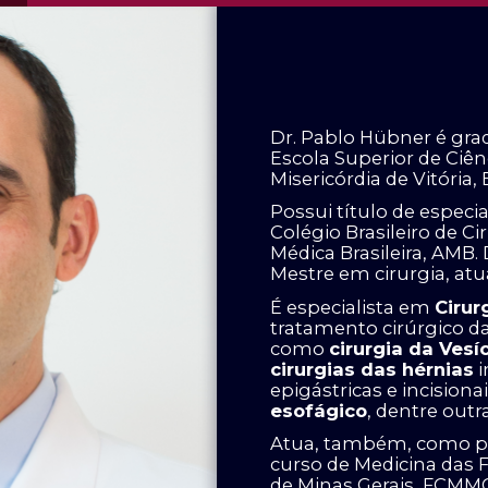
Dr. Pablo Hübner é gr
Escola Superior de Ciên
Misericórdia de Vitória
Possui título de especia
Colégio Brasileiro de C
Médica Brasileira, AMB. 
Mestre em cirurgia, at
É especialista em
Cirur
tratamento cirúrgico d
como
cirurgia da Vesí
cirurgias das hérnias
i
epigástricas e incisiona
esofágico
, dentre outr
Atua, também, como pro
curso de Medicina das 
de Minas Gerais, FCMM