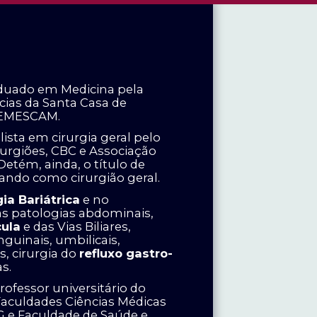
aduado em Medicina pela
cias da Santa Casa de
, EMESCAM.
lista em cirurgia geral pelo
irurgiões, CBC e Associação
Detém, ainda, o título de
uando como cirurgião geral.
gia Bariátrica
e no
as patologias abdominais,
cula
e das Vias Biliares,
nguinais, umbilicais,
is, cirurgia do
refluxo gastro-
as.
fessor universitário do
Faculdades Ciências Médicas
G e Faculdade de Saúde e